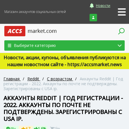
Новости
Магазин аккаунтов социальных сетей
Войти
Выберите категорию
Новости, акции, купоны, объявления публикуются на
нашем новостном сайте - https://accsmarket.news
Главная
/
Reddit
/
С возрастом
/
Аккаунты Reddit | Год
регистрации - 2022. Аккаунты по почте не подтверждены.
Зарегистрированы с USA ip.
АККАУНТЫ REDDIT | ГОД РЕГИСТРАЦИИ -
2022. АККАУНТЫ ПО ПОЧТЕ НЕ
ПОДТВЕРЖДЕНЫ. ЗАРЕГИСТРИРОВАНЫ С
USA IP.
48ч
4.7
1.6%
1k+