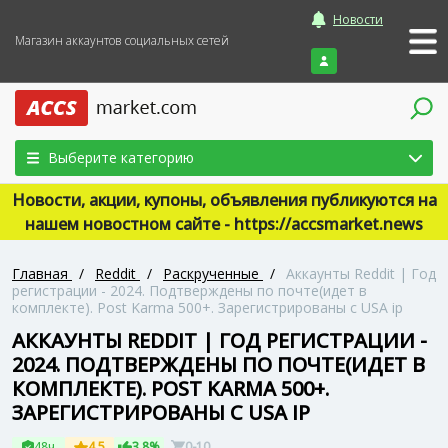
Новости
Магазин аккаунтов социальных сетей
Войти
Выберите категорию
Новости, акции, купоны, объявления публикуются на
нашем новостном сайте - https://accsmarket.news
Главная
/
Reddit
/
Раскрученные
/
Аккаунты Reddit | Год
регистрации - 2024. Подтверждены по почте(идет в
комплекте). Post Karma 500+. Зарегистрированы с USA ip
АККАУНТЫ REDDIT | ГОД РЕГИСТРАЦИИ -
2024. ПОДТВЕРЖДЕНЫ ПО ПОЧТЕ(ИДЕТ В
КОМПЛЕКТЕ). POST KARMA 500+.
ЗАРЕГИСТРИРОВАНЫ С USA IP
48ч
4.5
3.8%
0-10