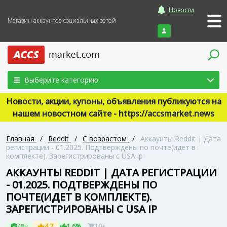
Новости
Магазин аккаунтов социальных сетей
Войти
Выберите категорию
Новости, акции, купоны, объявления публикуются на
нашем новостном сайте - https://accsmarket.news
Главная
/
Reddit
/
С возрастом
/
Аккаунты Reddit | Дата
регистрации - 01.2025. Подтверждены по почте(идет в
комплекте). Зарегистрированы с USA ip
АККАУНТЫ REDDIT | ДАТА РЕГИСТРАЦИИ
- 01.2025. ПОДТВЕРЖДЕНЫ ПО
ПОЧТЕ(ИДЕТ В КОМПЛЕКТЕ).
ЗАРЕГИСТРИРОВАНЫ С USA IP
48ч
4.7
1.6%
10+