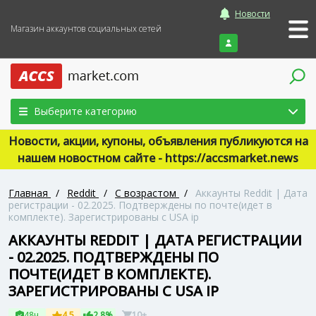
Новости
Магазин аккаунтов социальных сетей
Войти
Выберите категорию
Новости, акции, купоны, объявления публикуются на
нашем новостном сайте - https://accsmarket.news
Главная
/
Reddit
/
С возрастом
/
Аккаунты Reddit | Дата
регистрации - 02.2025. Подтверждены по почте(идет в
комплекте). Зарегистрированы с USA ip
АККАУНТЫ REDDIT | ДАТА РЕГИСТРАЦИИ
- 02.2025. ПОДТВЕРЖДЕНЫ ПО
ПОЧТЕ(ИДЕТ В КОМПЛЕКТЕ).
ЗАРЕГИСТРИРОВАНЫ С USA IP
48ч
4.5
2.8%
10+