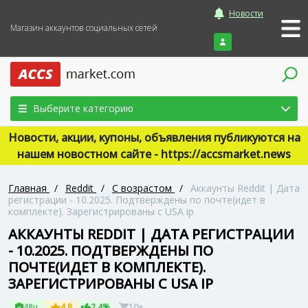
Новости
Магазин аккаунтов социальных сетей
Войти
Выберите категорию
Новости, акции, купоны, объявления публикуются на
нашем новостном сайте - https://accsmarket.news
Главная
/
Reddit
/
С возрастом
/
Аккаунты Reddit | Дата
регистрации - 10.2025. Подтверждены по почте(идет в
комплекте). Зарегистрированы с USA ip
АККАУНТЫ REDDIT | ДАТА РЕГИСТРАЦИИ
- 10.2025. ПОДТВЕРЖДЕНЫ ПО
ПОЧТЕ(ИДЕТ В КОМПЛЕКТЕ).
ЗАРЕГИСТРИРОВАНЫ С USA IP
48ч
4.8
2.4%
10+