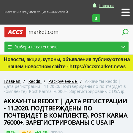
Новости
Магазин аккаунтов социальных сетей
Войти
Выберите категорию
Новости, акции, купоны, объявления публикуются на
нашем новостном сайте - https://accsmarket.news
Главная
/
Reddit
/
Раскрученные
/
Аккаунты Reddit |
Дата регистрации - 11.2020. Подтверждены по почте(идет в
комплекте). Post Karma 76000+. Зарегистрированы с USA ip
АККАУНТЫ REDDIT | ДАТА РЕГИСТРАЦИИ
- 11.2020. ПОДТВЕРЖДЕНЫ ПО
ПОЧТЕ(ИДЕТ В КОМПЛЕКТЕ). POST KARMA
76000+. ЗАРЕГИСТРИРОВАНЫ С USA IP
48ч
4.6
3.4%
0-10