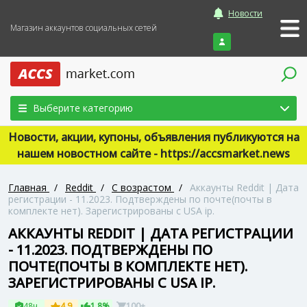
Новости
Магазин аккаунтов социальных сетей
Войти
Выберите категорию
Новости, акции, купоны, объявления публикуются на
нашем новостном сайте - https://accsmarket.news
Главная
/
Reddit
/
С возрастом
/
Аккаунты Reddit | Дата
регистрации - 11.2023. Подтверждены по почте(почты в
комплекте нет). Зарегистрированы с USA ip.
АККАУНТЫ REDDIT | ДАТА РЕГИСТРАЦИИ
- 11.2023. ПОДТВЕРЖДЕНЫ ПО
ПОЧТЕ(ПОЧТЫ В КОМПЛЕКТЕ НЕТ).
ЗАРЕГИСТРИРОВАНЫ С USA IP.
48ч
4.9
1.8%
100+