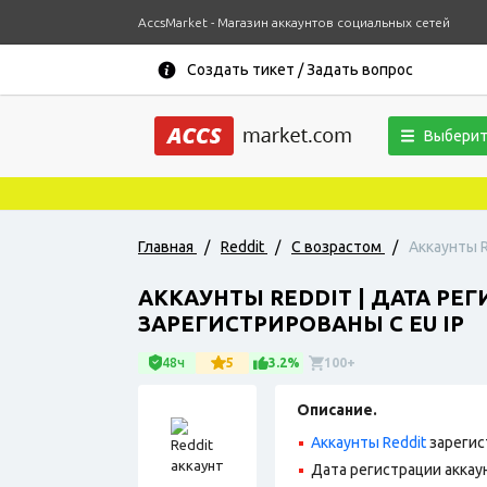
AccsMarket - Магазин аккаунтов социальных сетей
Создать тикет / Задать вопрос
Выберит
Главная
/
Reddit
/
С возрастом
/
Аккаунты R
АККАУНТЫ REDDIT | ДАТА РЕ
ЗАРЕГИСТРИРОВАНЫ С EU IP
48ч
5
3.2%
100+
Описание.
Аккаунты Reddit
зарегис
Дата регистрации аккау