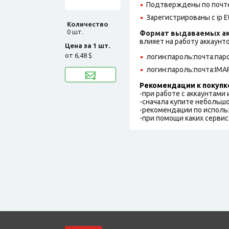
Подтверждены по почте
Зарегистрированы с ip E
Количество
0 шт.
Формат выдаваемых ак
влияет на работу аккаунт
Цена за 1 шт.
от
6,48 $
логин:пароль:почта:па
логин:пароль:почта:IMA
Рекомендации к покупк
-при работе с аккаунтами
-сначала купите небольшо
-рекомендации по исполь
-при помощи каких сервис