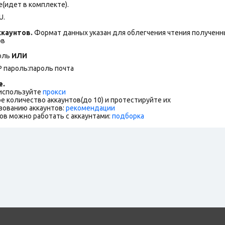
(идет в комплекте).
U.
каунтов.
Формат данных указан для облегчения чтения полученны
ов
роль
ИЛИ
P пароль:пароль почта
е.
 используйте
прокси
е количество аккаунтов(до 10) и протестируйте их
зованию аккаунтов:
рекомендации
ов можно работать с аккаунтами:
подборка