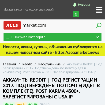
Новости
Магазин аккаунтов социальных сетей
Войти
Выберите категорию
Новости, акции, купоны, объявления публикуются на
нашем новостном сайте - https://accsmarket.news
Главная
/
Reddit
/
Раскрученные
/
Аккаунты Reddit | Год
регистрации - 2017. Подтверждены по почте(идет в
комплекте). Post Karma 4500+. Зарегистрированы с USA ip
АККАУНТЫ REDDIT | ГОД РЕГИСТРАЦИИ -
2017. ПОДТВЕРЖДЕНЫ ПО ПОЧТЕ(ИДЕТ В
КОМПЛЕКТЕ). POST KARMA 4500+.
ЗАРЕГИСТРИРОВАНЫ С USA IP
48ч
4.5
2.4%
0-10