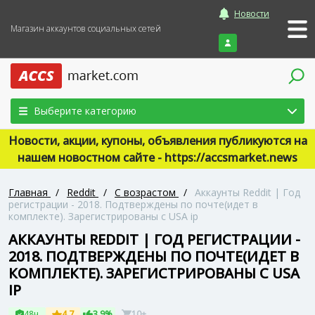
Новости
Магазин аккаунтов социальных сетей
Войти
Выберите категорию
Новости, акции, купоны, объявления публикуются на
нашем новостном сайте - https://accsmarket.news
Главная
/
Reddit
/
С возрастом
/
Аккаунты Reddit | Год
регистрации - 2018. Подтверждены по почте(идет в
комплекте). Зарегистрированы с USA ip
АККАУНТЫ REDDIT | ГОД РЕГИСТРАЦИИ -
2018. ПОДТВЕРЖДЕНЫ ПО ПОЧТЕ(ИДЕТ В
КОМПЛЕКТЕ). ЗАРЕГИСТРИРОВАНЫ С USA
IP
48ч
4.7
3.9%
10+