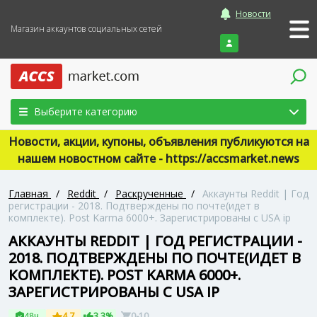
Новости
Магазин аккаунтов социальных сетей
Войти
Выберите категорию
Новости, акции, купоны, объявления публикуются на
нашем новостном сайте - https://accsmarket.news
Главная
/
Reddit
/
Раскрученные
/
Аккаунты Reddit | Год
регистрации - 2018. Подтверждены по почте(идет в
комплекте). Post Karma 6000+. Зарегистрированы с USA ip
АККАУНТЫ REDDIT | ГОД РЕГИСТРАЦИИ -
2018. ПОДТВЕРЖДЕНЫ ПО ПОЧТЕ(ИДЕТ В
КОМПЛЕКТЕ). POST KARMA 6000+.
ЗАРЕГИСТРИРОВАНЫ С USA IP
48ч
4.7
3.3%
0-10