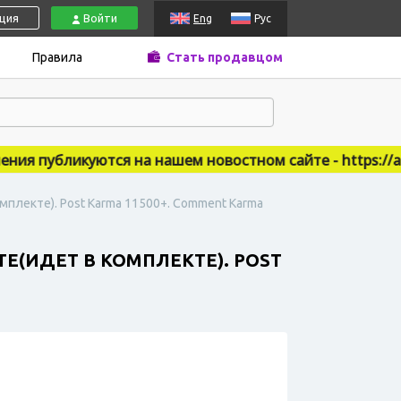
ация
Войти
Eng
Рус
Правила
Стать продавцом
я публикуются на нашем новостном сайте - https://acc
омплекте). Post Karma 11500+. Comment Karma
ТЕ(ИДЕТ В КОМПЛЕКТЕ). POST