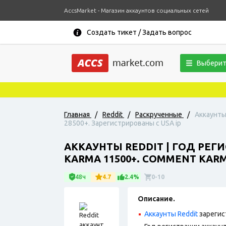
AccsMarket - Магазин аккаунтов социальных сетей
Создать тикет / Задать вопрос
Выберит
Главная
/
Reddit
/
Раскрученные
/
Аккаунты
28500+. Зарегистрированы с USA ip
АККАУНТЫ REDDIT | ГОД РЕГ
KARMA 11500+. COMMENT KARM
48ч
4.7
2.4%
0-10
Описание.
Аккаунты Reddit
зарегис