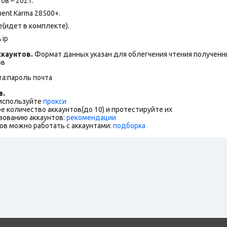
ов – 2021.
ent Karma 28500+.
(идет в комплекте).
 ip
каунтов.
Формат данных указан для облегчения чтения полученны
ов
та:пароль почта
е.
 используйте
прокси
е количество аккаунтов(до 10) и протестируйте их
зованию аккаунтов:
рекомендации
ов можно работать с аккаунтами:
подборка