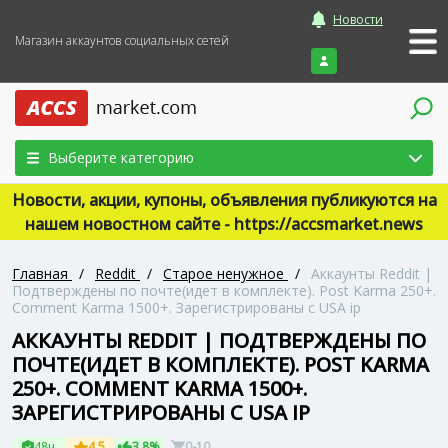
Новости
Магазин аккаунтов социальных сетей
Войти
Выберите категорию
Новости, акции, купоны, объявления публикуются на
нашем новостном сайте - https://accsmarket.news
Главная
/
Reddit
/
Старое ненужное
/
Аккаунты Reddit |
Подтверждены по почте(идет в комплекте). Post Karma 250+.
Comment Karma 1500+. Зарегистрированы с USA ip
АККАУНТЫ REDDIT | ПОДТВЕРЖДЕНЫ ПО
ПОЧТЕ(ИДЕТ В КОМПЛЕКТЕ). POST KARMA
250+. COMMENT KARMA 1500+.
ЗАРЕГИСТРИРОВАНЫ С USA IP
48ч
4.5
3.8%
0-10