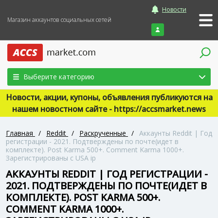
Новости
Магазин аккаунтов социальных сетей
Войти
Выберите категорию
Новости, акции, купоны, объявления публикуются на
нашем новостном сайте - https://accsmarket.news
Главная
/
Reddit
/
Раскрученные
/
Аккаунты Reddit | Год
регистрации - 2021. Подтверждены по почте(идет в
комплекте). Post Karma 500+. Comment Karma 1000+.
Зарегистрированы с USA ip
АККАУНТЫ REDDIT | ГОД РЕГИСТРАЦИИ -
2021. ПОДТВЕРЖДЕНЫ ПО ПОЧТЕ(ИДЕТ В
КОМПЛЕКТЕ). POST KARMA 500+.
COMMENT KARMA 1000+.