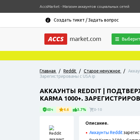
AccsMarket - Магазин аккаунтов социальных сетей
Создать тикет / Задать вопрос
Выберит
Главная
/
Reddit
/
Старое ненужное
/
Аккау
Зарегистрированы с USA ip
АККАУНТЫ REDDIT | ПОДТВЕР
KARMA 1000+. ЗАРЕГИСТРИРОВ
48ч
4.6
3.7%
0-10
Описание.
Аккаунты Reddit
зарегис