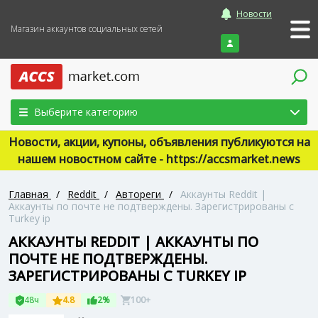
Новости
Магазин аккаунтов социальных сетей
Войти
Выберите категорию
Новости, акции, купоны, объявления публикуются на
нашем новостном сайте - https://accsmarket.news
Главная
/
Reddit
/
Автореги
/
Аккаунты Reddit |
Аккаунты по почте не подтверждены. Зарегистрированы с
Turkey ip
АККАУНТЫ REDDIT | АККАУНТЫ ПО
ПОЧТЕ НЕ ПОДТВЕРЖДЕНЫ.
ЗАРЕГИСТРИРОВАНЫ С TURKEY IP
48ч
4.8
2%
100+