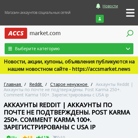
Новости
Магазин аккаунтов социальных сетей
Войти
Выберите категорию
Новости, акции, купоны, объявления публикуются на
нашем новостном сайте - https://accsmarket.news
Главная
/
Reddit
/
Старое ненужное
/
Аккаунты Reddit |
Аккаунты по почте не подтверждены. Post Karma 250+.
Comment Karma 100+. Зарегистрированы с USA ip
АККАУНТЫ REDDIT | АККАУНТЫ ПО
ПОЧТЕ НЕ ПОДТВЕРЖДЕНЫ. POST KARMA
250+. COMMENT KARMA 100+.
ЗАРЕГИСТРИРОВАНЫ С USA IP
48ч
4.8
4.1%
0-10