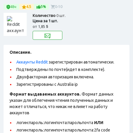
48ч
4.5
5%
0-10
Количество
0 шт.
Цена за 1 шт.
от
1,85 $
Описание.
Аккаунты Reddit
зарегистрирован автоматически.
Подтверждены по почте(идет в комплекте).
Двухфакторная авторизация включена.
Зарегистрированы с Australia ip
Формат выдаваемых аккаунтов.
Формат данных
указан для облегчения чтения полученных данных и
может отличаться, что никак не влияет на работу
аккаунтов
логин:пароль:логинпочта:парольпочта
ИЛИ
логин:пароль:логинпочта:парольпочта:2fa code