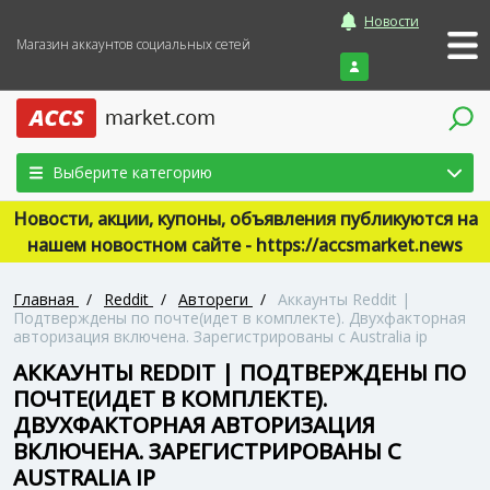
Новости
Магазин аккаунтов социальных сетей
Войти
Выберите категорию
Новости, акции, купоны, объявления публикуются на
нашем новостном сайте - https://accsmarket.news
Главная
/
Reddit
/
Автореги
/
Аккаунты Reddit |
Подтверждены по почте(идет в комплекте). Двухфакторная
авторизация включена. Зарегистрированы с Australia ip
АККАУНТЫ REDDIT | ПОДТВЕРЖДЕНЫ ПО
ПОЧТЕ(ИДЕТ В КОМПЛЕКТЕ).
ДВУХФАКТОРНАЯ АВТОРИЗАЦИЯ
ВКЛЮЧЕНА. ЗАРЕГИСТРИРОВАНЫ С
AUSTRALIA IP