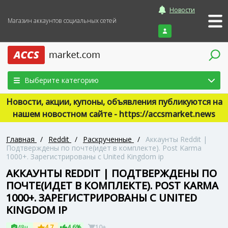
Новости
Магазин аккаунтов социальных сетей
Войти
Выберите категорию
Новости, акции, купоны, объявления публикуются на
нашем новостном сайте - https://accsmarket.news
Главная
/
Reddit
/
Раскрученные
/
Аккаунты Reddit |
Подтверждены по почте(идет в комплекте). Post Karma
1000+. Зарегистрированы с United Kingdom ip
АККАУНТЫ REDDIT | ПОДТВЕРЖДЕНЫ ПО
ПОЧТЕ(ИДЕТ В КОМПЛЕКТЕ). POST KARMA
1000+. ЗАРЕГИСТРИРОВАНЫ С UNITED
KINGDOM IP
48ч
4.7
4.6%
10+