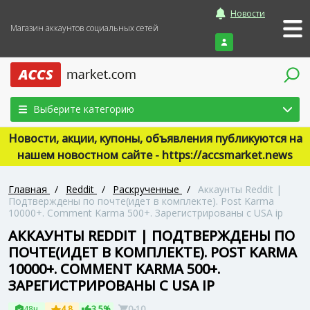
Новости
Магазин аккаунтов социальных сетей
Войти
Выберите категорию
Новости, акции, купоны, объявления публикуются на
нашем новостном сайте - https://accsmarket.news
Главная
/
Reddit
/
Раскрученные
/
Аккаунты Reddit |
Подтверждены по почте(идет в комплекте). Post Karma
10000+. Comment Karma 500+. Зарегистрированы с USA ip
АККАУНТЫ REDDIT | ПОДТВЕРЖДЕНЫ ПО
ПОЧТЕ(ИДЕТ В КОМПЛЕКТЕ). POST KARMA
10000+. COMMENT KARMA 500+.
ЗАРЕГИСТРИРОВАНЫ С USA IP
48ч
4.8
3.5%
0-10