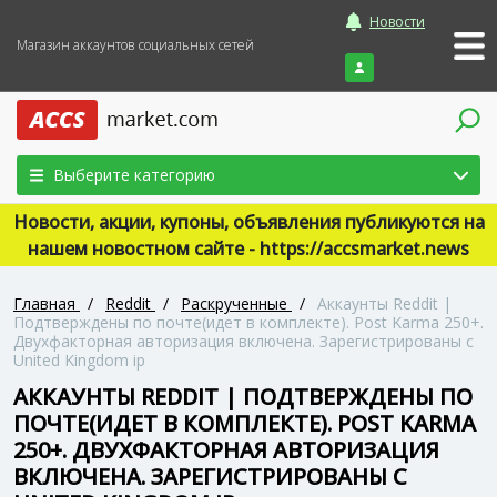
Новости
Магазин аккаунтов социальных сетей
Войти
Выберите категорию
Новости, акции, купоны, объявления публикуются на
нашем новостном сайте - https://accsmarket.news
Главная
/
Reddit
/
Раскрученные
/
Аккаунты Reddit |
Подтверждены по почте(идет в комплекте). Post Karma 250+.
Двухфакторная авторизация включена. Зарегистрированы с
United Kingdom ip
АККАУНТЫ REDDIT | ПОДТВЕРЖДЕНЫ ПО
ПОЧТЕ(ИДЕТ В КОМПЛЕКТЕ). POST KARMA
250+. ДВУХФАКТОРНАЯ АВТОРИЗАЦИЯ
ВКЛЮЧЕНА. ЗАРЕГИСТРИРОВАНЫ С