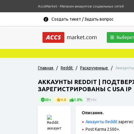
AccsMarket - Магазин аккаунтов социальных сетей
Создать тикет / Задать вопрос
Выберит
Главная
/
Reddit
/
Раскрученные
/
Аккаунты
АККАУНТЫ REDDIT | ПОДТВЕР
ЗАРЕГИСТРИРОВАНЫ С USA IP
48ч
4.8
1.8%
10+
Описание.
Аккаунты Reddit
зарегис
Post Karma 2500+.