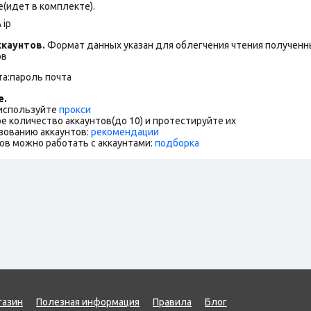
(идет в комплекте).
 ip
каунтов.
Формат данных указан для облегчения чтения полученны
ов
та:пароль почта
е.
 используйте
прокси
е количество аккаунтов(до 10) и протестируйте их
зованию аккаунтов:
рекомендации
ов можно работать с аккаунтами:
подборка
газин
Полезная информация
Правила
Блог