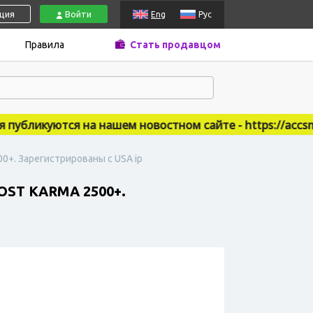
ация
Войти
Eng
Рус
Правила
Стать продавцом
бликуются на нашем новостном сайте - https://accsmar
00+. Зарегистрированы с USA ip
ST KARMA 2500+.