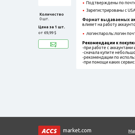
Подтверждены по почте
Зарегистрированы с USA
Количество
0 шт.
Формат выдаваемых ак
влияет на работу аккаунт
Цена за 1 шт.
от
69,99 $
логин:пароль:логин поч
Рекомендации к покупк
-при работе с аккаунтами
-сначала купите небольшо
-рекомендации по исполь
-при помощи каких сервис
market.com
Ма