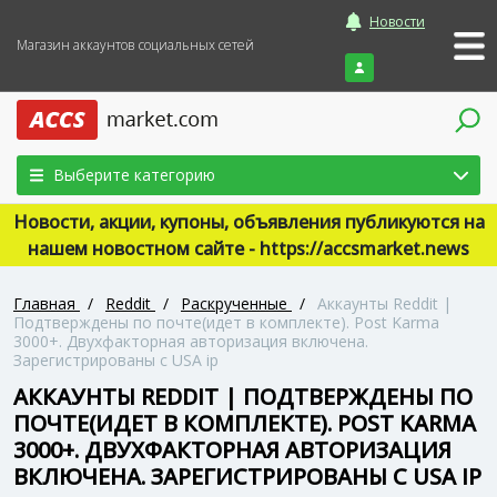
Новости
Магазин аккаунтов социальных сетей
Войти
Выберите категорию
Новости, акции, купоны, объявления публикуются на
нашем новостном сайте - https://accsmarket.news
Главная
/
Reddit
/
Раскрученные
/
Аккаунты Reddit |
Подтверждены по почте(идет в комплекте). Post Karma
3000+. Двухфакторная авторизация включена.
Зарегистрированы с USA ip
АККАУНТЫ REDDIT | ПОДТВЕРЖДЕНЫ ПО
ПОЧТЕ(ИДЕТ В КОМПЛЕКТЕ). POST KARMA
3000+. ДВУХФАКТОРНАЯ АВТОРИЗАЦИЯ
ВКЛЮЧЕНА. ЗАРЕГИСТРИРОВАНЫ С USA IP