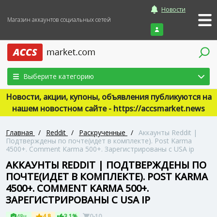
Новости
Магазин аккаунтов социальных сетей
Войти
Выберите категорию
Новости, акции, купоны, объявления публикуются на
нашем новостном сайте - https://accsmarket.news
Главная
/
Reddit
/
Раскрученные
/
Аккаунты Reddit |
Подтверждены по почте(идет в комплекте). Post Karma
4500+. Comment Karma 500+. Зарегистрированы с USA ip
АККАУНТЫ REDDIT | ПОДТВЕРЖДЕНЫ ПО
ПОЧТЕ(ИДЕТ В КОМПЛЕКТЕ). POST KARMA
4500+. COMMENT KARMA 500+.
ЗАРЕГИСТРИРОВАНЫ С USA IP
48ч
4.8
3.1%
0-10