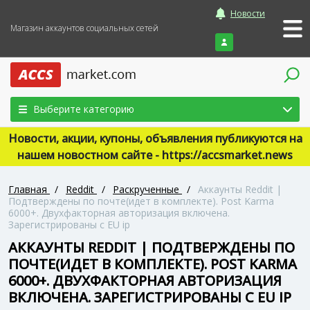
Новости
Магазин аккаунтов социальных сетей
Войти
Выберите категорию
Новости, акции, купоны, объявления публикуются на
нашем новостном сайте - https://accsmarket.news
Главная
/
Reddit
/
Раскрученные
/
Аккаунты Reddit |
Подтверждены по почте(идет в комплекте). Post Karma
6000+. Двухфакторная авторизация включена.
Зарегистрированы с EU ip
АККАУНТЫ REDDIT | ПОДТВЕРЖДЕНЫ ПО
ПОЧТЕ(ИДЕТ В КОМПЛЕКТЕ). POST KARMA
6000+. ДВУХФАКТОРНАЯ АВТОРИЗАЦИЯ
ВКЛЮЧЕНА. ЗАРЕГИСТРИРОВАНЫ С EU IP