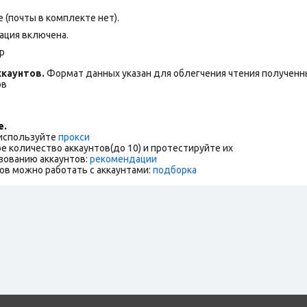
(почты в комплекте нет).
ация включена.
p
каунтов.
Формат данных указан для облегчения чтения полученны
ов
е.
 используйте
прокси
е количество аккаунтов(до 10) и протестируйте их
зованию аккаунтов:
рекомендации
ов можно работать с аккаунтами:
подборка