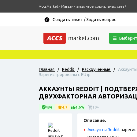
AccsMarket - Магазин аккаунтов социальных сетей
Создать тикет / Задать вопрос
Выберит
Главная
/
Reddit
/
Раскрученные
/
Аккаунты
Зарегистрированы с EU ip
АККАУНТЫ REDDIT | ПОДТВЕР
ДВУХФАКТОРНАЯ АВТОРИЗАЦИ
48ч
4.7
1.6%
10+
Описание.
Аккаунты Reddit
зарегис