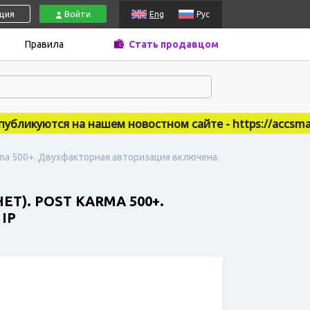
ация
Войти
Eng
Рус
Правила
Стать продавцом
икуются на нашем новостном сайте - https://accsmarke
rma 500+. Двухфакторная авторизация включена.
Т). POST KARMA 500+.
IP