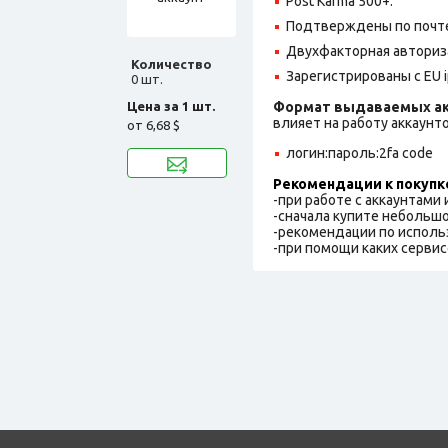
Post Karma 500+.
Подтверждены по почте 
Двухфакторная авториз
Количество
Зарегистрированы с EU i
0 шт.
Цена за 1 шт.
Формат выдаваемых ак
влияет на работу аккаунт
от
6,68 $
логин:пароль:2fa code
Рекомендации к покупк
-при работе с аккаунтами
-сначала купите небольшо
-рекомендации по исполь
-при помощи каких сервис