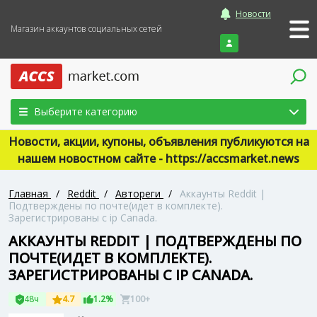
Новости
Магазин аккаунтов социальных сетей
Войти
Выберите категорию
Новости, акции, купоны, объявления публикуются на
нашем новостном сайте - https://accsmarket.news
Главная
/
Reddit
/
Автореги
/
Аккаунты Reddit |
Подтверждены по почте(идет в комплекте).
Зарегистрированы с ip Canada.
АККАУНТЫ REDDIT | ПОДТВЕРЖДЕНЫ ПО
ПОЧТЕ(ИДЕТ В КОМПЛЕКТЕ).
ЗАРЕГИСТРИРОВАНЫ С IP CANADA.
48ч
4.7
1.2%
100+