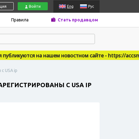
ация
Войти
Eng
Рус
Правила
Стать продавцом
бликуются на нашем новостном сайте - https://accsmar
с USA ip
АРЕГИСТРИРОВАНЫ С USA IP