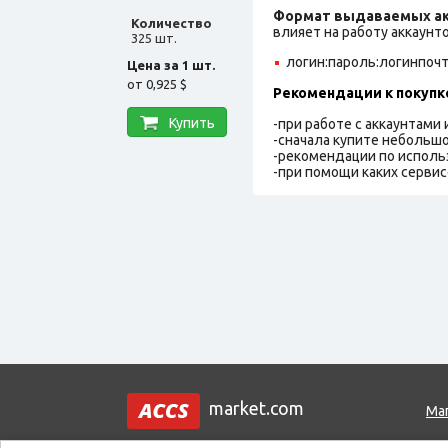
Формат выдаваемых ак
Количество
влияет на работу аккаунт
325 шт.
логин:пароль:логинпоч
Цена за 1 шт.
от
0,925 $
Рекомендации к покупк
Купить
-при работе с аккаунтами
-сначала купите небольшо
-рекомендации по исполь
-при помощи каких сервис
market.com
Ма