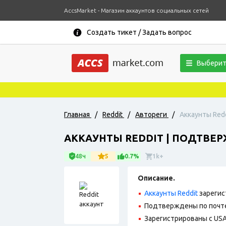
AccsMarket - Магазин аккаунтов социальных сетей
Создать тикет / Задать вопрос
Выберит
Главная
/
Reddit
/
Автореги
/
Аккаунты Red
АККАУНТЫ REDDIT | ПОДТВЕР
48ч
5
0.7%
1k+
Описание.
Аккаунты Reddit
зарегис
Подтверждены по почте
Зарегистрированы с USA