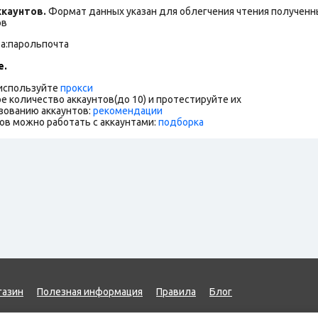
каунтов.
Формат данных указан для облегчения чтения полученны
ов
та:парольпочта
е.
 используйте
прокси
е количество аккаунтов(до 10) и протестируйте их
зованию аккаунтов:
рекомендации
ов можно работать с аккаунтами:
подборка
газин
Полезная информация
Правила
Блог