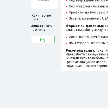
Подтверждены по почте
Пол мужской или женск
Профили аккаунтов могу
Количество
Зарегистрированы с USA
0 шт.
Цена за 1 шт.
Формат выдаваемых ак
влияет на работу аккаунт
от
0,981 $
логин:пароль:почта:пар
почта:пароль от почты:
Рекомендации к покупк
-при работе с аккаунтами
-сначала купите небольшо
-рекомендации по исполь
-при помощи каких сервис