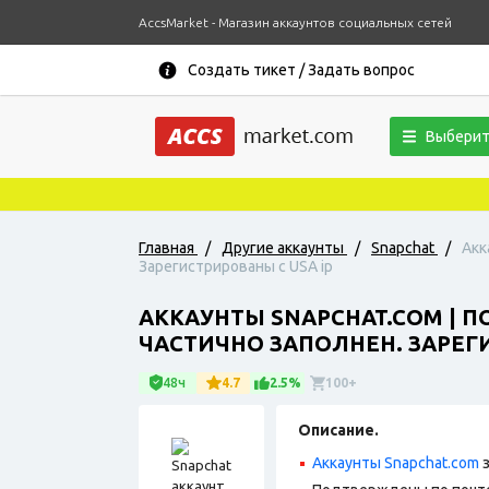
AccsMarket - Магазин аккаунтов социальных сетей
Создать тикет / Задать вопрос
Выберит
Главная
/
Другие аккаунты
/
Snapchat
/
Акк
Зарегистрированы с USA ip
АККАУНТЫ SNAPCHAT.COM | П
ЧАСТИЧНО ЗАПОЛНЕН. ЗАРЕГИ
48ч
4.7
2.5%
100+
Описание.
Аккаунты Snapchat.com
з