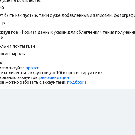
(идет в комплекте).
ий.
т быть как пустые, так и с уже добавленными записями, фотогра
 ip
каунтов.
Формат данных указан для облегчения чтения полученны
ов
оль от почты
ИЛИ
логин:пароль
е.
 используйте
прокси
е количество аккаунтов(до 10) и протестируйте их
зованию аккаунтов:
рекомендации
ов можно работать с аккаунтами:
подборка