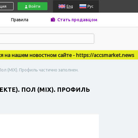
ация
Войти
Eng
Рус
Правила
Стать продавцом
а нашем новостном сайте - https://accsmarket.news
Пол (MIX). Профиль частично заполнен.
КТЕ). ПОЛ (MIX). ПРОФИЛЬ