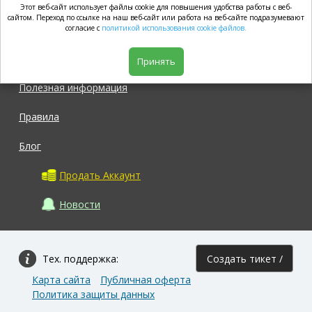
Этот веб-сайт использует файлы cookie для повышения удобства работы с веб-
market.com
сайтом. Переход по ссылке на наш веб-сайт или работа на веб-сайте подразумевают
согласие с
политикой использования cookie файлов.
Магазин
Принять
Полезная информация
Правила
Блог
Продать Аккаунт
Новости
Тех. поддержка:
Создать тикет /
Карта сайта
Публичная оферта
Задать вопрос
Политика защиты данных