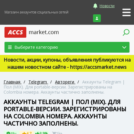
Новости
Магазин аккаунтов социальных сетей
Войти
Выберите категорию
Новости, акции, купоны, объявления публикуются на
нашем новостном сайте - https://accsmarket.news
Главная
/
Telegram
/
Автореги
/
Аккаунты Telegram |
Пол (MIX). Для portable-версии. Зарегистрированы на
Colombia номера. Аккаунты частично заполнены.
АККАУНТЫ TELEGRAM | ПОЛ (MIX). ДЛЯ
PORTABLE-ВЕРСИИ. ЗАРЕГИСТРИРОВАНЫ
НА COLOMBIA НОМЕРА. АККАУНТЫ
ЧАСТИЧНО ЗАПОЛНЕНЫ.
48ч
4.7
3.9%
1k+