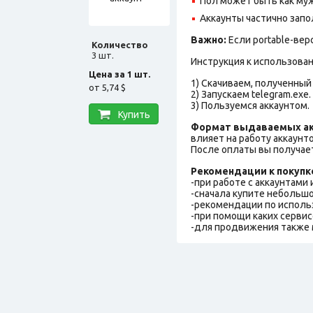
Пол может быть как муж
Аккаунты частично запо
Важно:
Если portable-вер
Количество
3 шт.
Инструкция к использова
Цена за 1 шт.
1) Скачиваем, полученный 
от
5,74 $
2) Запускаем telegram.exe.
3) Пользуемся аккаунтом.
Купить
Формат выдаваемых ак
влияет на работу аккаунт
После оплаты вы получает
Рекомендации к покупк
-при работе с аккаунтами
-сначала купите небольшо
-рекомендации по исполь
-при помощи каких сервис
-для продвижения также 