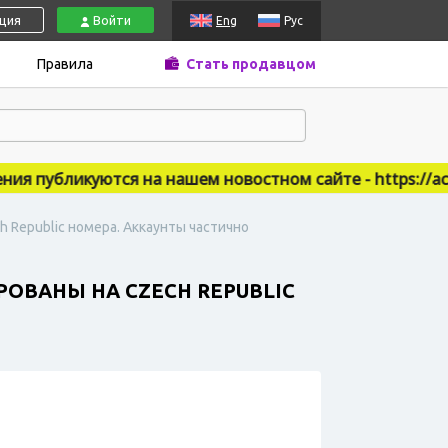
ация
Войти
Eng
Рус
Правила
Стать продавцом
 публикуются на нашем новостном сайте - https://accsm
ch Republic номера. Аккаунты частично
РОВАНЫ НА CZECH REPUBLIC