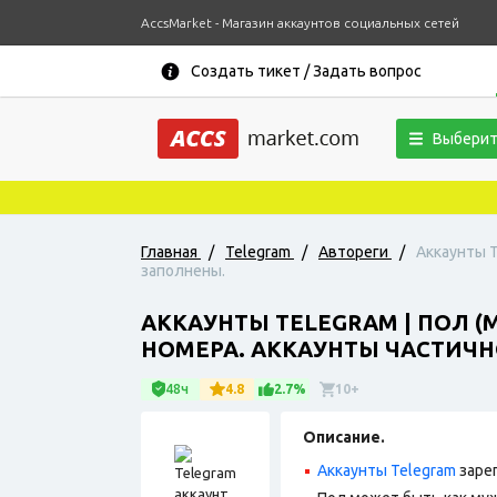
AccsMarket - Магазин аккаунтов социальных сетей
Создать тикет / Задать вопрос
Выберит
Главная
/
Telegram
/
Автореги
/
Аккаунты T
заполнены.
АККАУНТЫ TELEGRAM | ПОЛ (
НОМЕРА. АККАУНТЫ ЧАСТИЧН
48ч
4.8
2.7%
10+
Описание.
Аккаунты Telegram
заре