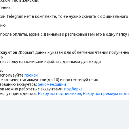
ской, так и женский.
лнены.
сии Telegram нет в комплекте, то ее нужно скачать с официального 
нию:
после оплаты, архив с данными и распаковываем его в одну папку с 
каунтов.
Формат данных указан для облегчения чтения полученны
ов
е ссылку на скачивание файла с данными для входа
е.
 используйте
прокси
е количество аккаунтов(до 10) и протестируйте их
зованию аккаунтов:
рекомендации
ов можно работать с аккаунтами:
подборка
могут пригодиться:
Накрутка подписчиков
,
Накрутка премиум подп