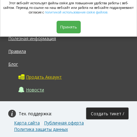
Этот веб-сайт использует файлы cookie для повышения удобства работы с веб-
market.com
сайтом. Переход по ссылке на наш веб-сайт или работа на веб-сайте подразумевают
согласие с
политикой использования cookie файлов.
Магазин
Принять
Полезная информация
Правила
Блог
Продать Аккаунт
Новости
Тех. поддержка:
Создать тикет /
Карта сайта
Публичная оферта
Задать вопрос
Политика защиты данных