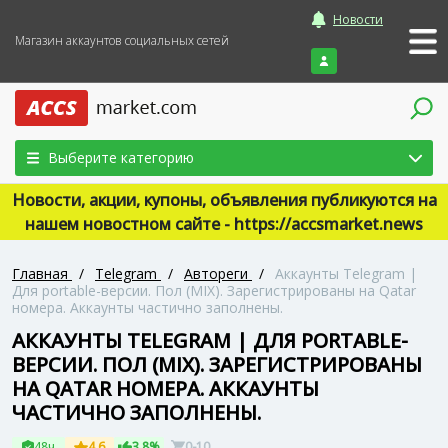
Новости
Магазин аккаунтов социальных сетей
Войти
Выберите категорию
Новости, акции, купоны, объявления публикуются на
нашем новостном сайте - https://accsmarket.news
Главная
/
Telegram
/
Автореги
/
Аккаунты Telegram |
Для portable-версии. Пол (MIX). Зарегистрированы на Qatar
номера. Аккаунты частично заполнены.
АККАУНТЫ TELEGRAM | ДЛЯ PORTABLE-
ВЕРСИИ. ПОЛ (MIX). ЗАРЕГИСТРИРОВАНЫ
НА QATAR НОМЕРА. АККАУНТЫ
ЧАСТИЧНО ЗАПОЛНЕНЫ.
48ч
4.6
3.8%
0-10