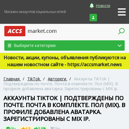
Новости
Магазин аккаунтов социальных сетей
Войти
Выберите категорию
Новости, акции, купоны, объявления публикуются на
нашем новостном сайте - https://accsmarket.news
Главная
/
TikTok
/
Автореги
/
Аккаунты TikTok |
Подтверждены по почте. Почта в комплекте. Пол (MIX). В
профиле добавлена аватарка. Зарегистрированы с MIX ip.
АККАУНТЫ TIKTOK | ПОДТВЕРЖДЕНЫ ПО
ПОЧТЕ. ПОЧТА В КОМПЛЕКТЕ. ПОЛ (MIX). В
ПРОФИЛЕ ДОБАВЛЕНА АВАТАРКА.
ЗАРЕГИСТРИРОВАНЫ С MIX IP.
48ч
4.9
3.6%
1k+