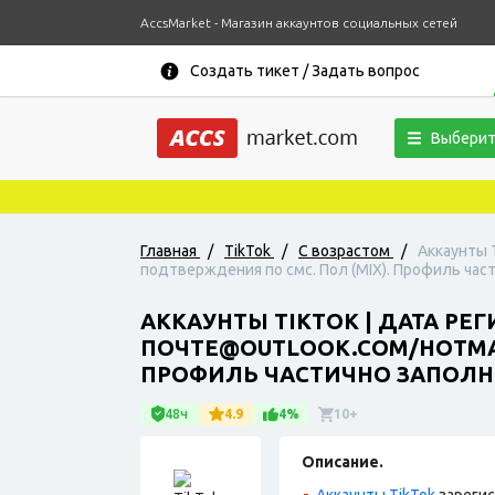
AccsMarket - Магазин аккаунтов социальных сетей
Создать тикет / Задать вопрос
Выберит
Главная
/
TikTok
/
С возрастом
/
Аккаунты 
подтверждения по смс. Пол (MIX). Профиль част
АККАУНТЫ TIKTOK | ДАТА РЕ
ПОЧТЕ@OUTLOOK.COM/HOTMAIL
ПРОФИЛЬ ЧАСТИЧНО ЗАПОЛНЕ
48ч
4.9
4%
10+
Описание.
Аккаунты TikTok
зарегис