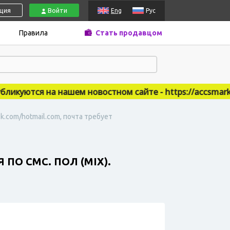
ация
Войти
Eng
Рус
Правила
Стать продавцом
куются на нашем новостном сайте - https://accsmarket.
.com/hotmail.com, почта требует
О СМС. ПОЛ (MIX).