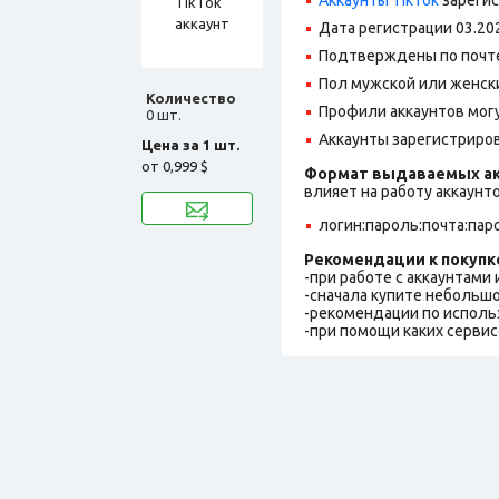
Дата регистрации 03.20
Подтверждены по почте@
Пол мужской или женск
Количество
Профили аккаунтов могу
0 шт.
Аккаунты зарегистрирова
Цена за 1 шт.
от
0,999 $
Формат выдаваемых ак
влияет на работу аккаунт
логин:пароль:почта:пар
Рекомендации к покупк
-при работе с аккаунтами
-сначала купите небольшо
-рекомендации по исполь
-при помощи каких сервис