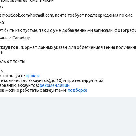
25.
outlook.com/hotmail.com, почта требует подтверждения по смс.
ий.
т быть как пустые, так и с уже добавленными записями, фотограф
ны с Canada ip.
каунтов.
Формат данных указан для облегчения чтения полученны
ов
оль от почты
е.
 используйте
прокси
е количество аккаунтов(до 10) и протестируйте их
зованию аккаунтов:
рекомендации
ов можно работать с аккаунтами:
подборка