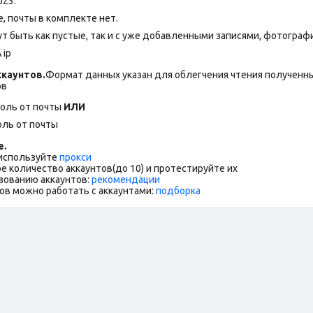
023.
 почты в комплекте нет.
т быть как пустые, так и с уже добавленными записями, фотогра
 ip
каунтов.
Формат данных указан для облегчения чтения полученны
ов
роль от почты
ИЛИ
оль от почты
е.
 используйте
прокси
е количество аккаунтов(до 10) и протестируйте их
зованию аккаунтов:
рекомендации
ов можно работать с аккаунтами:
подборка