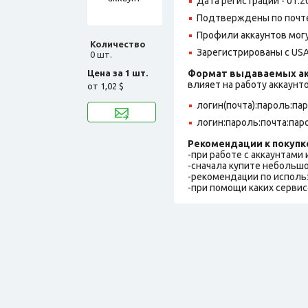
Дата регистрации - 01.2
Подтверждены по почте,
Профили аккаунтов могу
Количество
Зарегистрированы с USA
0 шт.
Цена за 1 шт.
Формат выдаваемых ак
влияет на работу аккаунт
от
1,02 $
логин(почта):пароль:па
логин:пароль:почта:пар
Рекомендации к покупк
-при работе с аккаунтами
-сначала купите небольшо
-рекомендации по исполь
-при помощи каких сервис