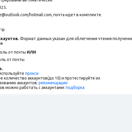
025.
outlook.com/hotmail.com, почта идет в комплекте.
 ip
каунтов.
Формат данных указан для облегчения чтения полученны
ов
роль от почты
ИЛИ
оль от почты
е.
 используйте
прокси
е количество аккаунтов(до 10) и протестируйте их
зованию аккаунтов:
рекомендации
ов можно работать с аккаунтами:
подборка