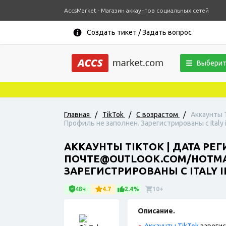
AccsMarket - Магазин аккаунтов социальных сетей
Создать тикет / Задать вопрос
Выберит
Главная
/
TikTok
/
С возрастом
/
Аккаунты 
Профиль не заполнен. Зарегистрированы с Italy 
АККАУНТЫ TIKTOK | ДАТА РЕГ
ПОЧТЕ@OUTLOOK.COM/HOTMAI
ЗАРЕГИСТРИРОВАНЫ С ITALY I
48ч
4.7
2.4%
10+
Описание.
Аккаунты TikTok
зарегис