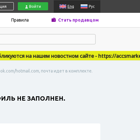
ация
Войти
Eng
Рус
Правила
Стать продавцом
куются на нашем новостном сайте - https://accsmarket.
ok.com/hotmail.com, почта идет в комплекте.
ФИЛЬ НЕ ЗАПОЛНЕН.