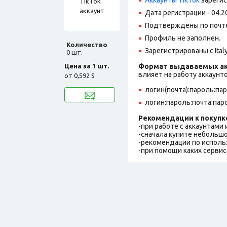
Дата регистрации - 04.2
Подтверждены по почте@
Профиль не заполнен.
Количество
Зарегистрированы с Italy
0 шт.
Цена за 1 шт.
Формат выдаваемых ак
влияет на работу аккаунт
от
0,592 $
логин(почта):пароль:па
логин:пароль:почта:пар
Рекомендации к покупк
-при работе с аккаунтами
-сначала купите небольшо
-рекомендации по исполь
-при помощи каких сервис