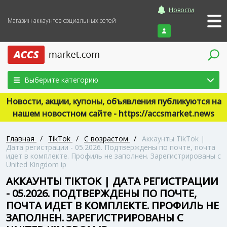
Новости
Магазин аккаунтов социальных сетей
Войти
Выберите категорию
Новости, акции, купоны, объявления публикуются на
нашем новостном сайте - https://accsmarket.news
Главная
/
TikTok
/
С возрастом
/
Аккаунты TikTok |
Дата регистрации - 05.2026. Подтверждены по почте, почта
идет в комплекте. Профиль не заполнен. Зарегистрированы с
United Kingdom ip
АККАУНТЫ TIKTOK | ДАТА РЕГИСТРАЦИИ
- 05.2026. ПОДТВЕРЖДЕНЫ ПО ПОЧТЕ,
ПОЧТА ИДЕТ В КОМПЛЕКТЕ. ПРОФИЛЬ НЕ
ЗАПОЛНЕН. ЗАРЕГИСТРИРОВАНЫ С