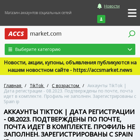
Новости
Магазин аккаунтов социальных сетей
Войти
Выберите категорию
Новости, акции, купоны, объявления публикуются на
нашем новостном сайте - https://accsmarket.news
Главная
/
TikTok
/
С возрастом
/
Аккаунты TikTok |
Дата регистрации - 08.2023. Подтверждены по почте, почта
идет в комплекте. Профиль не заполнен. Зарегистрированы с
Spain ip
АККАУНТЫ TIKTOK | ДАТА РЕГИСТРАЦИИ
- 08.2023. ПОДТВЕРЖДЕНЫ ПО ПОЧТЕ,
ПОЧТА ИДЕТ В КОМПЛЕКТЕ. ПРОФИЛЬ НЕ
ЗАПОЛНЕН. ЗАРЕГИСТРИРОВАНЫ С SPAIN