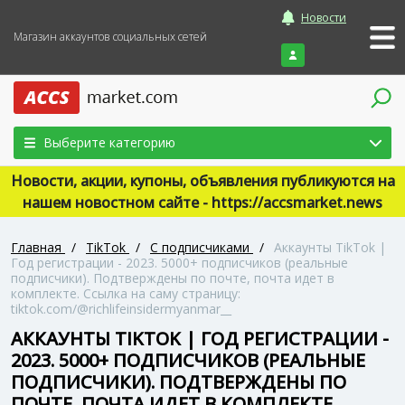
Новости
Магазин аккаунтов социальных сетей
Войти
Выберите категорию
Новости, акции, купоны, объявления публикуются на
нашем новостном сайте - https://accsmarket.news
Главная
/
TikTok
/
С подписчиками
/
Аккаунты TikTok |
Год регистрации - 2023. 5000+ подписчиков (реальные
подписчики). Подтверждены по почте, почта идет в
комплекте. Ссылка на саму страницу:
tiktok.com/@richlifeinsidermyanmar__
АККАУНТЫ TIKTOK | ГОД РЕГИСТРАЦИИ -
2023. 5000+ ПОДПИСЧИКОВ (РЕАЛЬНЫЕ
ПОДПИСЧИКИ). ПОДТВЕРЖДЕНЫ ПО
ПОЧТЕ, ПОЧТА ИДЕТ В КОМПЛЕКТЕ.