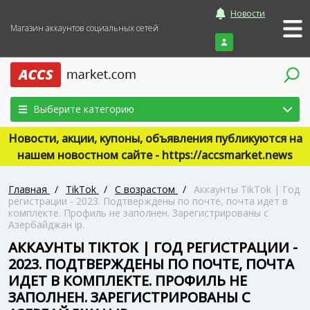
Новости
Магазин аккаунтов социальных сетей
Войти
Выберите категорию
Новости, акции, купоны, объявления публикуются на
нашем новостном сайте - https://accsmarket.news
Главная
/
TikTok
/
С возрастом
/
Аккаунты TikTok | Год
регистрации - 2023. Подтверждены по почте, почта идет в
комплекте. Профиль не заполнен. Зарегистрированы с
Азербайджан ip.
АККАУНТЫ TIKTOK | ГОД РЕГИСТРАЦИИ -
2023. ПОДТВЕРЖДЕНЫ ПО ПОЧТЕ, ПОЧТА
ИДЕТ В КОМПЛЕКТЕ. ПРОФИЛЬ НЕ
ЗАПОЛНЕН. ЗАРЕГИСТРИРОВАНЫ С