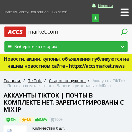
Новости
Магазин аккаунтов социальных сетей
Войти
Выберите категорию
Новости, акции, купоны, объявления публикуются на
нашем новостном сайте - https://accsmarket.news
Главная
/
TikTok
/
Старое ненужное
/
Аккаунты TikTok
| Почты в комплекте нет. Зарегистрированы с MIX ip
АККАУНТЫ TIKTOK | ПОЧТЫ В
КОМПЛЕКТЕ НЕТ. ЗАРЕГИСТРИРОВАНЫ С
MIX IP
48ч
4.6
3.6%
100+
Количество
0 шт.