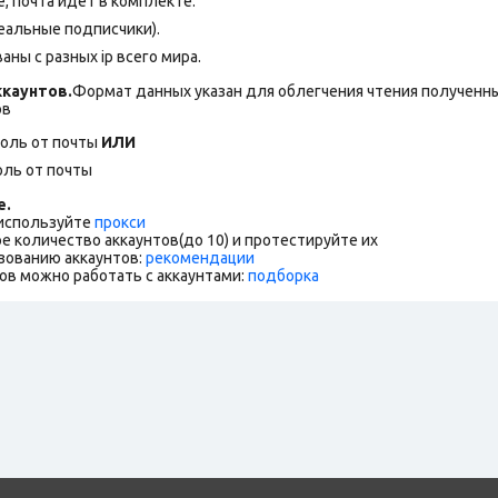
 почта идет в комплекте.
еальные подписчики).
ны с разных ip всего мира.
каунтов.
Формат данных указан для облегчения чтения полученны
ов
роль от почты
ИЛИ
оль от почты
е.
 используйте
прокси
е количество аккаунтов(до 10) и протестируйте их
зованию аккаунтов:
рекомендации
ов можно работать с аккаунтами:
подборка