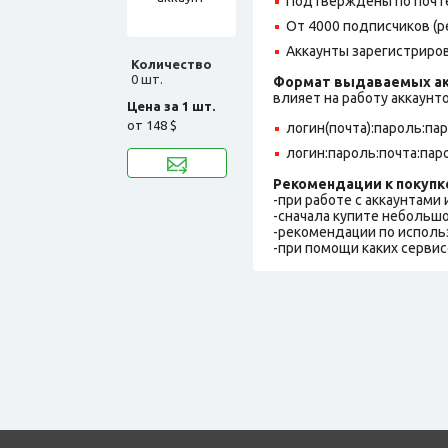
Подтверждены по почте,
От 4000 подписчиков (р
Аккаунты зарегистрирова
Количество
0 шт.
Формат выдаваемых ак
влияет на работу аккаунт
Цена за 1 шт.
от
148 $
логин(почта):пароль:па
логин:пароль:почта:пар
Рекомендации к покупк
-при работе с аккаунтами
-сначала купите небольшо
-рекомендации по исполь
-при помощи каких сервис