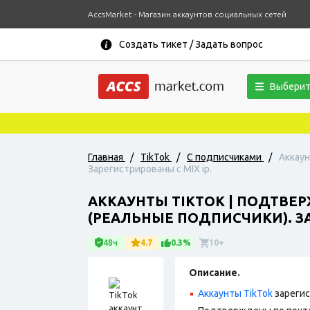
AccsMarket - Магазин аккаунтов социальных сетей
Создать тикет / Задать вопрос
Выберит
Главная
/
TikTok
/
С подписчиками
/
Аккаун
Зарегистрированы с MIX ip.
АККАУНТЫ TIKTOK | ПОДТВЕР
(РЕАЛЬНЫЕ ПОДПИСЧИКИ). ЗА
48ч
4.7
0.3%
10+
Описание.
Аккаунты TikTok
зарегис