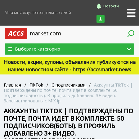
Новости
Магазин аккаунтов социальных сетей
Войти
Выберите категорию
Новости, акции, купоны, объявления публикуются на
нашем новостном сайте - https://accsmarket.news
Главная
/
TikTok
/
С подписчиками
/
Аккаунты TikTok |
Подтверждены по почте, почта идет в комплекте. 50
подписчиков(боты). В профиль добавлено 3+ видео.
Зарегистрированы с MIX ip
АККАУНТЫ TIKTOK | ПОДТВЕРЖДЕНЫ ПО
ПОЧТЕ, ПОЧТА ИДЕТ В КОМПЛЕКТЕ. 50
ПОДПИСЧИКОВ(БОТЫ). В ПРОФИЛЬ
ДОБАВЛЕНО 3+ ВИДЕО.