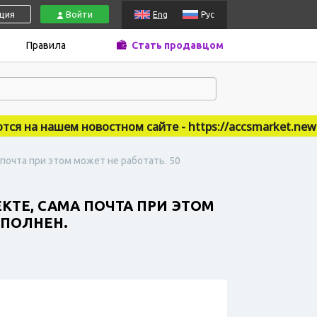
ация
Войти
Eng
Рус
Правила
Стать продавцом
на нашем новостном сайте - https://accsmarket.news
 почта при этом может не работать. 50
КТЕ, САМА ПОЧТА ПРИ ЭТОМ
АПОЛНЕН.