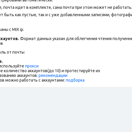
 почта идет в комплекте, сама почта при этом может не работать
т быть как пустые, так и с уже добавленными записями, фотограф
ны с MIX ip.
каунтов.
Формат данных указан для облегчения чтения полученны
ов
оль от почты
е.
 используйте
прокси
е количество аккаунтов(до 10) и протестируйте их
зованию аккаунтов:
рекомендации
ов можно работать с аккаунтами:
подборка