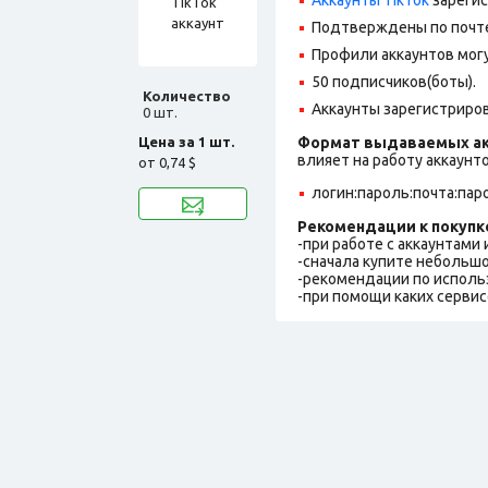
Подтверждены по почте,
Профили аккаунтов могу
50 подписчиков(боты).
Количество
Аккаунты зарегистрирова
0 шт.
Цена за 1 шт.
Формат выдаваемых ак
влияет на работу аккаунт
от
0,74 $
логин:пароль:почта:пар
Рекомендации к покупк
-при работе с аккаунтами
-сначала купите небольшо
-рекомендации по исполь
-при помощи каких сервис