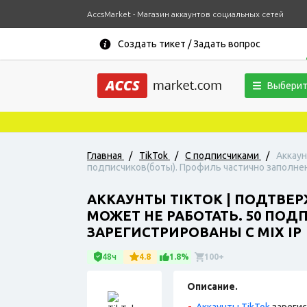
AccsMarket - Магазин аккаунтов социальных сетей
Создать тикет / Задать вопрос
Выберит
Главная
/
TikTok
/
С подписчиками
/
Аккаун
подписчиков(боты). Профиль частично заполнен
АККАУНТЫ TIKTOK | ПОДТВЕР
МОЖЕТ НЕ РАБОТАТЬ. 50 ПО
ЗАРЕГИСТРИРОВАНЫ С MIX IP
48ч
4.8
1.8%
100+
Описание.
Аккаунты TikTok
зарегис