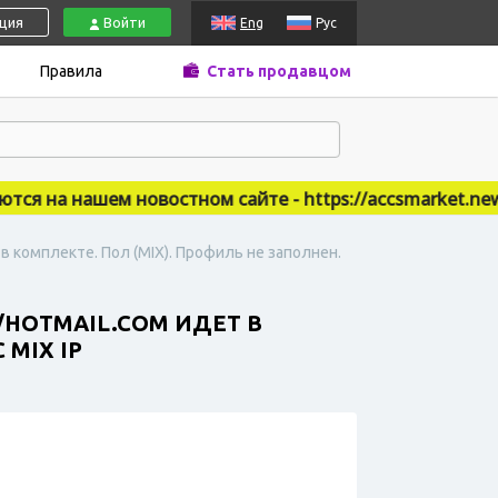
ация
Войти
Eng
Рус
Правила
Стать продавцом
я на нашем новостном сайте - https://accsmarket.news
в комплекте. Пол (MIX). Профиль не заполнен.
/HOTMAIL.COM ИДЕТ В
MIX IP