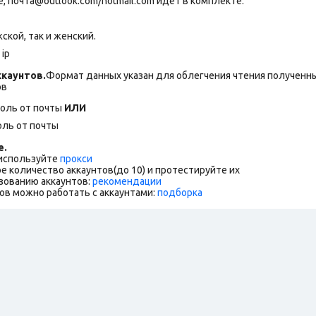
 почта@outlook.com/hotmail.com идет в комплекте.
ской, так и женский.
ip
каунтов.
Формат данных указан для облегчения чтения полученны
ов
роль от почты
ИЛИ
оль от почты
е.
 используйте
прокси
е количество аккаунтов(до 10) и протестируйте их
зованию аккаунтов:
рекомендации
ов можно работать с аккаунтами:
подборка