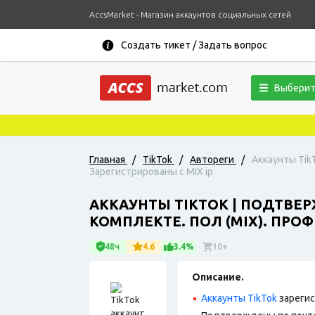
AccsMarket - Магазин аккаунтов социальных сетей
Создать тикет / Задать вопрос
Выберит
Главная
/
TikTok
/
Автореги
/
Аккаунты Tik
Зарегистрированы с MIX ip
АККАУНТЫ TIKTOK | ПОДТВЕ
КОМПЛЕКТЕ. ПОЛ (MIX). ПРО
48ч
4.6
3.4%
10+
Описание.
Аккаунты TikTok
зарегис