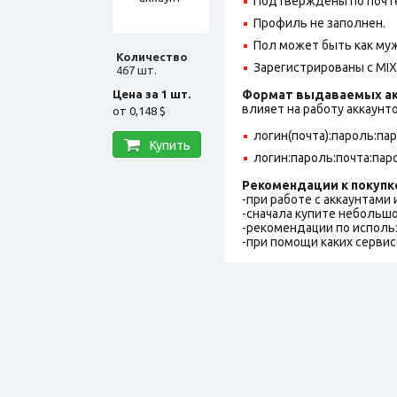
Подтверждены по почте,
Профиль не заполнен.
Пол может быть как муж
Количество
Зарегистрированы с MIX 
467 шт.
Цена за 1 шт.
Формат выдаваемых ак
влияет на работу аккаунт
от
0,148 $
логин(почта):пароль:па
Купить
логин:пароль:почта:пар
Рекомендации к покупк
-при работе с аккаунтами
-сначала купите небольшо
-рекомендации по исполь
-при помощи каких сервис