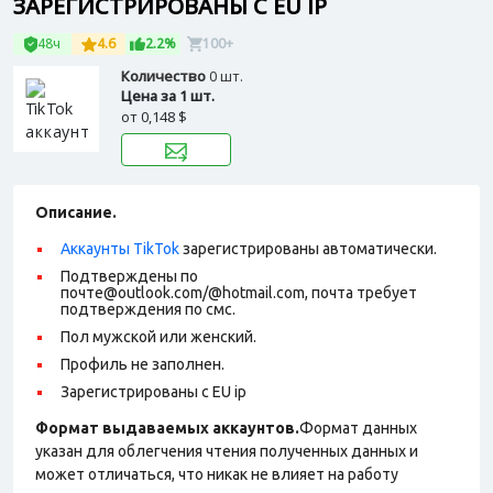
ЗАРЕГИСТРИРОВАНЫ С EU IP
48ч
4.6
2.2%
100+
Количество
0 шт.
Цена за 1 шт.
от
0,148 $
Описание.
Аккаунты TikTok
зарегистрированы автоматически.
Подтверждены по
почте@outlook.com/@hotmail.com, почта требует
подтверждения по смс.
Пол мужской или женский.
Профиль не заполнен.
Зарегистрированы с EU ip
Формат выдаваемых аккаунтов.
Формат данных
указан для облегчения чтения полученных данных и
может отличаться, что никак не влияет на работу