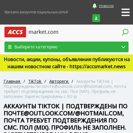
Новости
Магазин аккаунтов социальных сетей
Войти
Выберите категорию
Новости, акции, купоны, объявления публикуются на
нашем новостном сайте - https://accsmarket.news
Главная
/
TikTok
/
Автореги
/
Аккаунты TikTok |
Подтверждены по почте@outlook.com/@hotmail.com, почта
требует подтверждения по смс. Пол (MIX). Профиль не
заполнен. Зарегистрированы с EU ip
АККАУНТЫ TIKTOK | ПОДТВЕРЖДЕНЫ ПО
ПОЧТЕ@OUTLOOK.COM/@HOTMAIL.COM,
ПОЧТА ТРЕБУЕТ ПОДТВЕРЖДЕНИЯ ПО
СМС. ПОЛ (MIX). ПРОФИЛЬ НЕ ЗАПОЛНЕН.