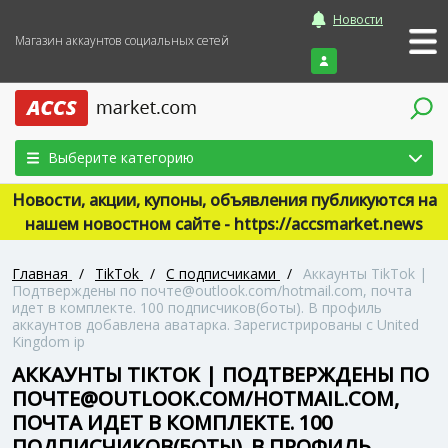
Новости
Магазин аккаунтов социальных сетей
Войти
Выберите категорию
Новости, акции, купоны, объявления публикуются на
нашем новостном сайте - https://accsmarket.news
Главная
/
TikTok
/
С подписчиками
/
Аккаунты TikTok |
Подтверждены по почте@outlook.com/hotmail.com, почта
идет в комплекте. 100 подписчиков(боты). В профиль
аккаунтов добавлена аватарка. Зарегистрированы с United
Kingdom ip
АККАУНТЫ TIKTOK | ПОДТВЕРЖДЕНЫ ПО
ПОЧТЕ@OUTLOOK.COM/HOTMAIL.COM,
ПОЧТА ИДЕТ В КОМПЛЕКТЕ. 100
ПОДПИСЧИКОВ(БОТЫ). В ПРОФИЛЬ