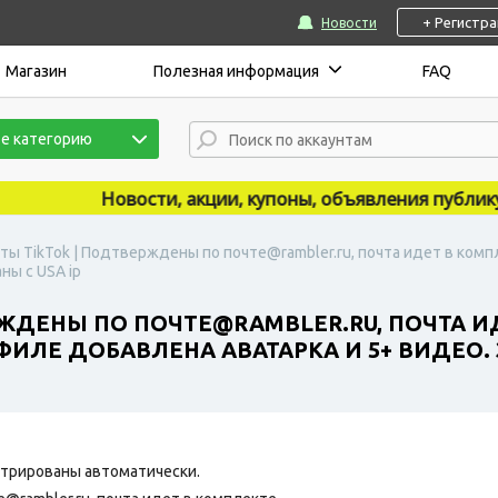
+ Регистр
Новости
Магазин
Полезная информация
FAQ
е категорию
Новости, акции, купоны, объявления публикуютс
ты TikTok | Подтверждены по почте@rambler.ru, почта идет в комп
ны с USA ip
ЖДЕНЫ ПО ПОЧТЕ@RAMBLER.RU, ПОЧТА ИД
ИЛЕ ДОБАВЛЕНА АВАТАРКА И 5+ ВИДЕО. 
трированы автоматически.