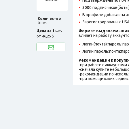
Подтверждены по почте@
3000 подписчиков(боты)
В профиле добавлена ав
Количество
Зарегистрированы с USA
0 шт.
Цена за 1 шт.
Формат выдаваемых ак
влияет на работу аккаунт
от
46,25 $
логин(почта):пароль:па
логин:пароль:почта:пар
Рекомендации к покупк
-при работе с аккаунтами
-сначала купите небольшо
-рекомендации по исполь
-при помощи каких сервис