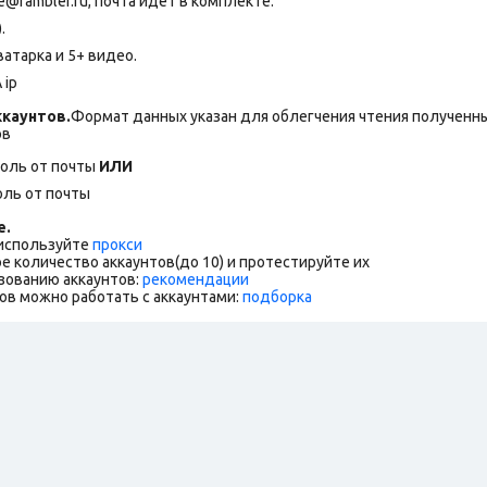
rambler.ru, почта идет в комплекте.
.
атарка и 5+ видео.
 ip
каунтов.
Формат данных указан для облегчения чтения полученны
ов
роль от почты
ИЛИ
оль от почты
е.
 используйте
прокси
е количество аккаунтов(до 10) и протестируйте их
зованию аккаунтов:
рекомендации
ов можно работать с аккаунтами:
подборка