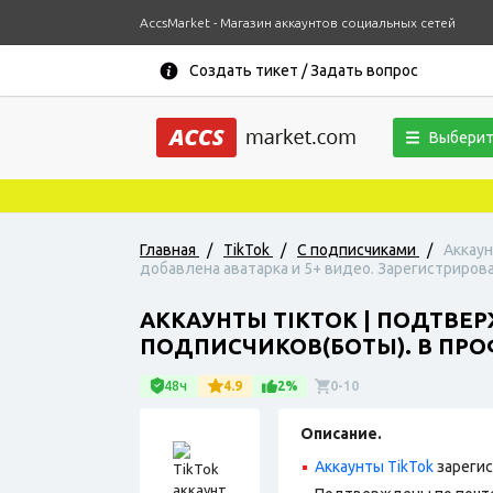
AccsMarket - Магазин аккаунтов социальных сетей
Создать тикет / Задать вопрос
Выберит
Главная
/
TikTok
/
С подписчиками
/
Аккаун
добавлена аватарка и 5+ видео. Зарегистрирова
АККАУНТЫ TIKTOK | ПОДТВЕР
ПОДПИСЧИКОВ(БОТЫ). В ПРОФ
48ч
4.9
2%
0-10
Описание.
Аккаунты TikTok
зарегис