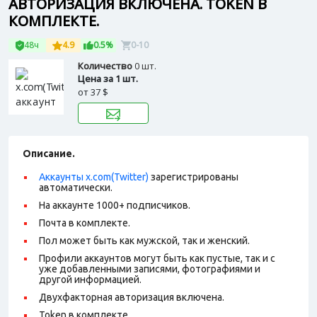
АВТОРИЗАЦИЯ ВКЛЮЧЕНА. TOKEN В
КОМПЛЕКТЕ.
48ч
4.9
0.5%
0-10
Количество
0 шт.
Цена за 1 шт.
от
37 $
Описание.
Аккаунты x.com(Twitter)
зарегистрированы
автоматически.
На аккаунте 1000+ подписчиков.
Почта в комплекте.
Пол может быть как мужской, так и женский.
Профили аккаунтов могут быть как пустые, так и с
уже добавленными записями, фотографиями и
другой информацией.
Двухфакторная авторизация включена.
Token в комплекте.