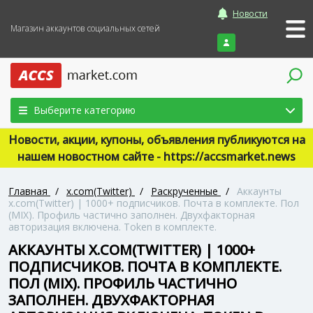
Новости
Магазин аккаунтов социальных сетей
Войти
Выберите категорию
Новости, акции, купоны, объявления публикуются на
нашем новостном сайте - https://accsmarket.news
Главная
/
x.com(Twitter)
/
Раскрученные
/
Аккаунты
x.com(Twitter) | 1000+ подписчиков. Почта в комплекте. Пол
(MIX). Профиль частично заполнен. Двухфакторная
авторизация включена. Token в комплекте.
АККАУНТЫ X.COM(TWITTER) | 1000+
ПОДПИСЧИКОВ. ПОЧТА В КОМПЛЕКТЕ.
ПОЛ (MIX). ПРОФИЛЬ ЧАСТИЧНО
ЗАПОЛНЕН. ДВУХФАКТОРНАЯ