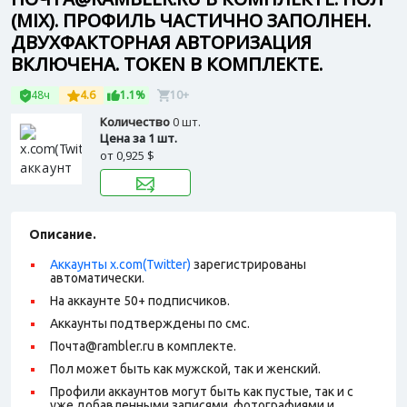
(MIX). ПРОФИЛЬ ЧАСТИЧНО ЗАПОЛНЕН.
ДВУХФАКТОРНАЯ АВТОРИЗАЦИЯ
ВКЛЮЧЕНА. TOKEN В КОМПЛЕКТЕ.
48ч
4.6
1.1%
10+
Количество
0 шт.
Цена за 1 шт.
от
0,925 $
Описание.
Аккаунты x.com(Twitter)
зарегистрированы
автоматически.
На аккаунте 50+ подписчиков.
Аккаунты подтверждены по смс.
Почта@rambler.ru в комплекте.
Пол может быть как мужской, так и женский.
Профили аккаунтов могут быть как пустые, так и с
уже добавленными записями, фотографиями и