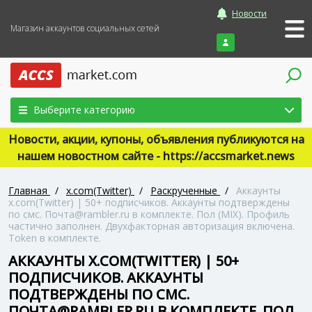
Новости
Магазин аккаунтов социальных сетей
Войти
Выберите категорию
Новости, акции, купоны, объявления публикуются на
нашем новостном сайте - https://accsmarket.news
Главная
/
x.com(Twitter)
/
Раскрученные
/
Аккаунты
x.com(Twitter) | 50+ подписчиков. Аккаунты подтверждены
по смс. Почта@rambler.ru в комплекте. Пол (MIX). Профиль
частично заполнен. Двухфакторная авторизация включена.
Token в комплекте.
АККАУНТЫ X.COM(TWITTER) | 50+
ПОДПИСЧИКОВ. АККАУНТЫ
ПОДТВЕРЖДЕНЫ ПО СМС.
ПОЧТА@RAMBLER.RU В КОМПЛЕКТЕ. ПОЛ